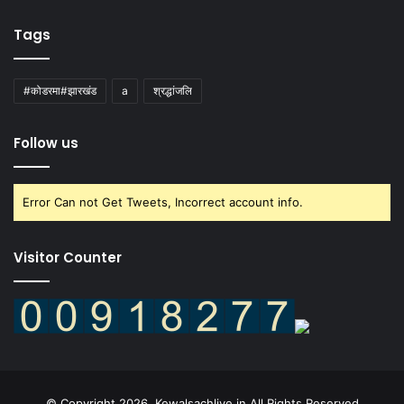
Tags
#कोडरमा#झारखंड
a
श्रद्धांजलि
Follow us
Error Can not Get Tweets, Incorrect account info.
Visitor Counter
© Copyright 2026, Kewalsachlive.in All Rights Reserved