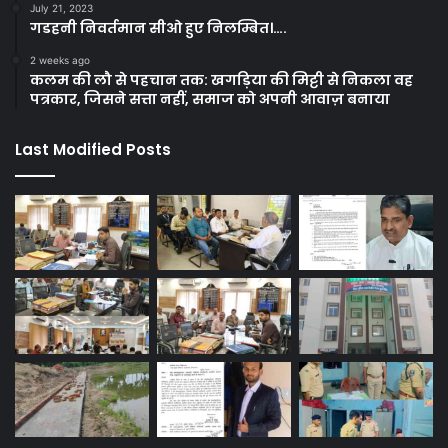
July 21, 2023
गडहनी निवर्तमान सीओ हुए निलम्बित।….
2 weeks ago
कलम की लौ से पहचान तक: खगड़िया की मिट्टी से निकला वह
पत्रकार, जिसने सत्ता नहीं, समाज को अपनी आवाज़ बनाया
Last Modified Posts