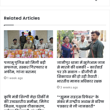
Related Articles
पलामू पुलिस को मिली बड़ी
जानीपुर थाना में खुलेआम जान
सफलता, तस्कर गिरफ्तार व
से मारने की धमकी – कार्रवाई
अफीम, गांजा बरामद
पर उठे सवाल – डीजीपी से
शिकायत की हो रही तैयारी :
1 week ago
भारतीय मानव अधिकार रक्षक
3 weeks ago
कृषि मंत्री शिल्पी नेहा तिर्की ने
*“ह्यूमन राइट्स डिफेंडर” के
की उच्चस्तरीय समीक्षा, मिलेट
संबंध में राष्ट्रीय अध्यक्ष से वरिष्ठ
मिशन, पशुधन टीकाकरण,
पत्रकार ने ली जानकारी*