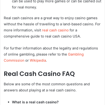
can be used to play more games or can be cashed out
for real money.
Real cash casinos are a great way to enjoy casino games
without the hassle of travelling to a land-based casino. For
more information, visit
real cash casino
for a
comprehensive guide to real cash casino USA.
For further information about the legality and regulations
of online gambling, please refer to the
Gambling
Commission
or
Wikipedia
.
Real Cash Casino FAQ
Below are some of the most common questions and
answers about playing at a real cash casino.
What is a real cash casino?