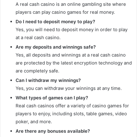
A real cash casino is an online gambling site where
players can play casino games for real money.
Do I need to deposit money to play?
Yes, you will need to deposit money in order to play
at a real cash casino.
Are my deposits and winnings safe?
Yes, all deposits and winnings at a real cash casino
are protected by the latest encryption technology and
are completely safe.
Can I withdraw my winnings?
Yes, you can withdraw your winnings at any time.
What types of games can I play?
Real cash casinos offer a variety of casino games for
players to enjoy, including slots, table games, video
poker, and more.
Are there any bonuses available?