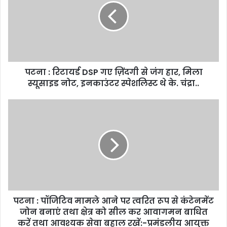
पटना : रिटायर्ड DSP गए ज़िंदगी से जंग हार, मिला
स्यूसाइड नोट, इनकाउंटर स्पेशलिस्ट थे के. चंद्रा..
पटना : पॉजिटिव मामले आने पर त्वरित रूप से कंटेनमेंट
जोन बनाएं तथा क्षेत्र को सील कर आवागमन बाधित
करें तथा आवश्यक सेवा बहाल रखें:-प्रमंडलीय आयुक्त