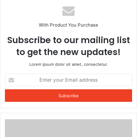
With Product You Purchase
Subscribe to our mailing list
to get the new updates!
Lorem ipsum dolor sit amet, consectetur.
Enter
your
Email
address