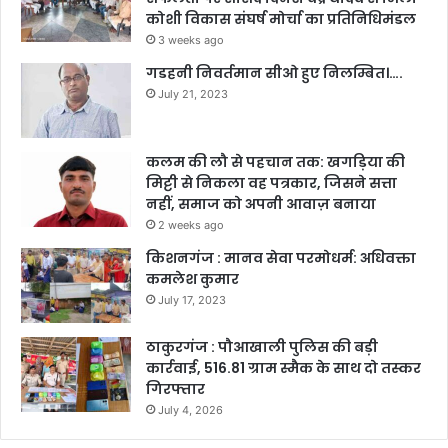
कोशी विकास संघर्ष मोर्चा का प्रतिनिधिमंडल
3 weeks ago
गडहनी निवर्तमान सीओ हुए निलम्बित।….
July 21, 2023
कलम की लौ से पहचान तक: खगड़िया की
मिट्टी से निकला वह पत्रकार, जिसने सत्ता
नहीं, समाज को अपनी आवाज़ बनाया
2 weeks ago
किशनगंज : मानव सेवा परमोधर्म: अधिवक्ता
कमलेश कुमार
July 17, 2023
ठाकुरगंज : पौआखाली पुलिस की बड़ी
कार्रवाई, 516.81 ग्राम स्मैक के साथ दो तस्कर
गिरफ्तार
July 4, 2026