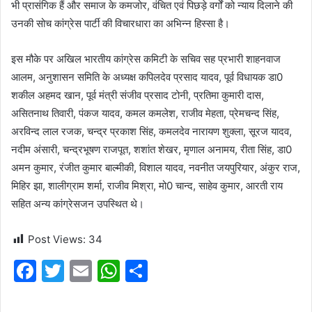
भी प्रासंगिक हैं और समाज के कमजोर, वंचित एवं पिछड़े वर्गों को न्याय दिलाने की
उनकी सोच कांग्रेस पार्टी की विचारधारा का अभिन्न हिस्सा है।
इस मौके पर अखिल भारतीय कांग्रेस कमिटी के सचिव सह प्रभारी शाहनवाज
आलम, अनुशासन समिति के अध्यक्ष कपिलदेव प्रसाद यादव, पूर्व विधायक डा0
शकील अहमद खान, पूर्व मंत्री संजीव प्रसाद टोनी, प्रतिमा कुमारी दास,
असितनाथ तिवारी, पंकज यादव, कमल कमलेश, राजीव मेहता, प्रेमचन्द सिंह,
अरविन्द लाल रजक, चन्द्र प्रकाश सिंह, कमलदेव नारायण शुक्ला, सूरज यादव,
नदीम अंसारी, चन्द्रभूषण राजपूत, शशांत शेखर, मृणाल अनामय, रीता सिंह, डा0
अमन कुमार, रंजीत कुमार बाल्मीकी, विशाल यादव, नवनीत जयपुरियार, अंकुर राज,
मिहिर झा, शालीग्राम शर्मा, राजीव मिश्रा, मो0 चान्द, साहेव कुमार, आरती राय
सहित अन्य कांग्रेसजन उपस्थित थे।
Post Views:
34
F
T
E
W
S
a
w
m
h
h