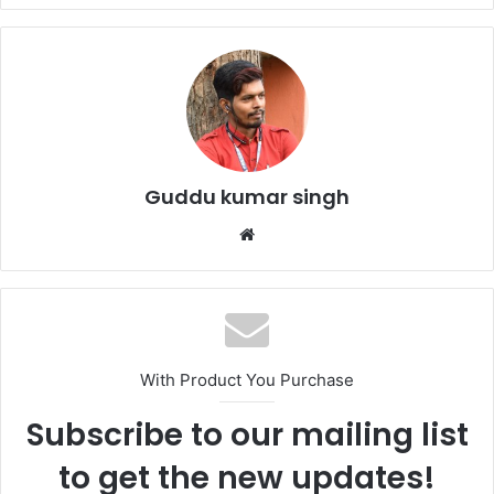
c
itt
ai
at
ar
e
er
l
s
e
b
A
o
p
o
p
k
Guddu kumar singh
Website
With Product You Purchase
Subscribe to our mailing list
to get the new updates!