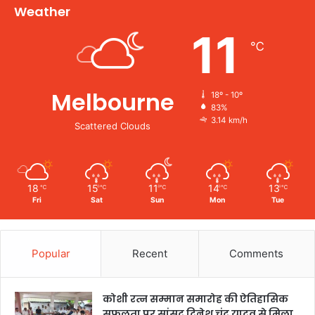
Weather
11
℃
Melbourne
18º - 10º
83%
3.14 km/h
Scattered Clouds
18
15
11
14
13
℃
℃
℃
℃
℃
Fri
Sat
Sun
Mon
Tue
Popular
Recent
Comments
कोशी रत्न सम्मान समारोह की ऐतिहासिक
सफलता पर सांसद दिनेश चंद्र यादव से मिला