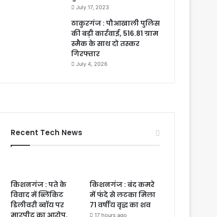
July 17, 2023
ठाकुरगंज : पौआखाली पुलिस
की बड़ी कार्रवाई, 516.81 ग्राम
स्मैक के साथ दो तस्कर
गिरफ्तार
July 4, 2026
Recent Tech News
किशनगंज : पते के
किशनगंज : बंद कमरे
विवाद में ब्लिंकिट
में फंदे से लटका मिला
डिलीवरी ब्वॉय पर
71 वर्षीय वृद्ध का शव
मारपीट का आरोप,
17 hours ago