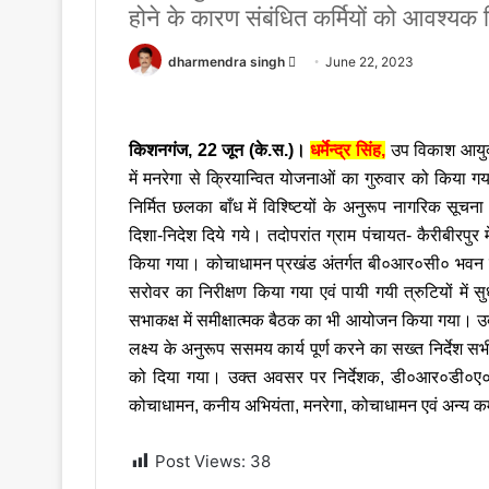
होने के कारण संबंधित कर्मियों को आवश्यक 
Send
dharmendra singh
June 22, 2023
an
email
किशनगंज, 22 जून (के.स.)।
धर्मेन्द्र सिंह,
उप विकाश आयुक्त 
में मनरेगा से क्रियान्वित योजनाओं का गुरुवार को किया गया 
निर्मित छलका बाँध में विश्ष्टियों के अनुरूप नागरिक सूच
दिशा-निदेश दिये गये। तदोपरांत ग्राम पंचायत- कैरीबीरपुर म
किया गया। कोचाधामन प्रखंड अंतर्गत बी०आर०सी० भवन के प्र
सरोवर का निरीक्षण किया गया एवं पायी गयी त्रुटियों में
सभाकक्ष में समीक्षात्मक बैठक का भी आयोजन किया गया। उक्त
लक्ष्य के अनुरूप ससमय कार्य पूर्ण करने का सख्त निर्द
को दिया गया। उक्त अवसर पर निर्देशक, डी०आर०डी०ए०, ज
कोचाधामन, कनीय अभियंता, मनरेगा, कोचाधामन एवं अन्य कर
Post Views:
38