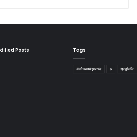
dified Posts
Tags
#कोडरमा#झारखंड
a
श्रद्धांजलि