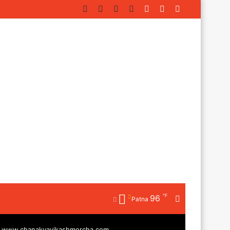
Facebook
Twitter
YouTube
Instagram
Log
Random
Sidebar
In
Article
℉
96
Random
Patna
Article
|
www.chanakyavikashmorcha.com