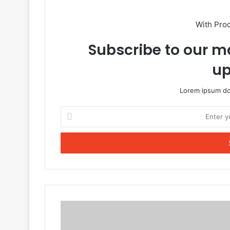
With Pro
Subscribe to our ma
up
Lorem ipsum dol
Enter
your
Email
address