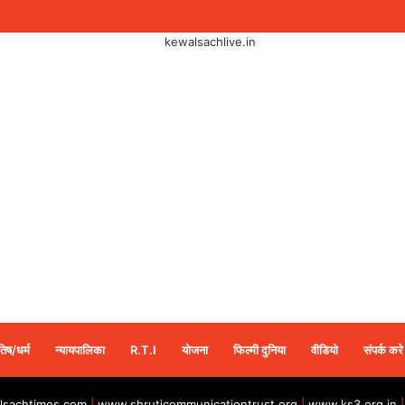
तिष/धर्म
न्यायपालिका
R.T.I
योजना
फिल्मी दुनिया
वीडियो
संपर्क करे
sachtimes.com
|
www.shruticommunicationtrust.org
|
www.ks3.org.in