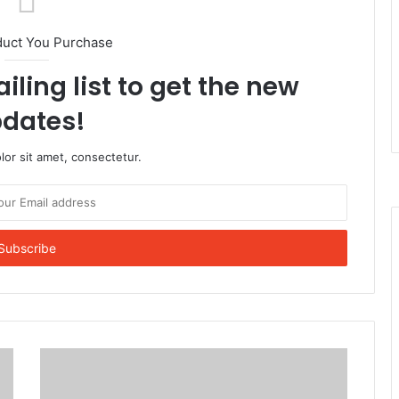
duct You Purchase
iling list to get the new
dates!
or sit amet, consectetur.