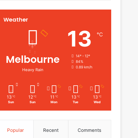
Weather
13
℃
Melbourne
14º - 12º
84%
0.89 km/h
Heavy Rain
13
12
11
13
13
℃
℃
℃
℃
℃
Sun
Sun
Mon
Tue
Wed
Popular
Recent
Comments