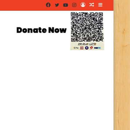
Facebook
Twitter
YouTube
Instagram
Log
Random
Sidebar
In
Article