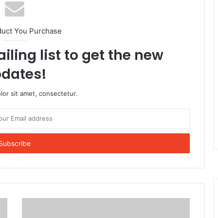
duct You Purchase
iling list to get the new
dates!
or sit amet, consectetur.