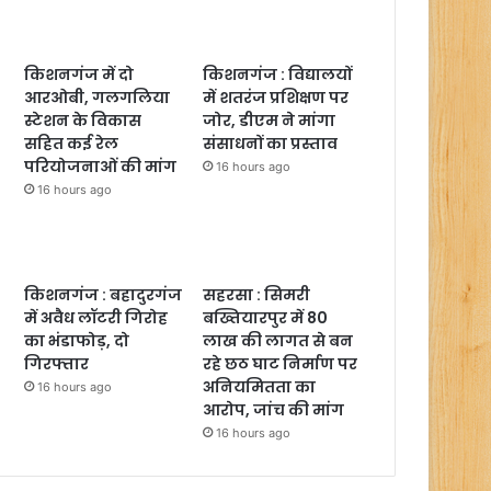
किशनगंज में दो
किशनगंज : विद्यालयों
आरओबी, गलगलिया
में शतरंज प्रशिक्षण पर
स्टेशन के विकास
जोर, डीएम ने मांगा
सहित कई रेल
संसाधनों का प्रस्ताव
परियोजनाओं की मांग
16 hours ago
16 hours ago
किशनगंज : बहादुरगंज
सहरसा : सिमरी
में अवैध लॉटरी गिरोह
बख्तियारपुर में 80
का भंडाफोड़, दो
लाख की लागत से बन
गिरफ्तार
रहे छठ घाट निर्माण पर
अनियमितता का
16 hours ago
आरोप, जांच की मांग
16 hours ago