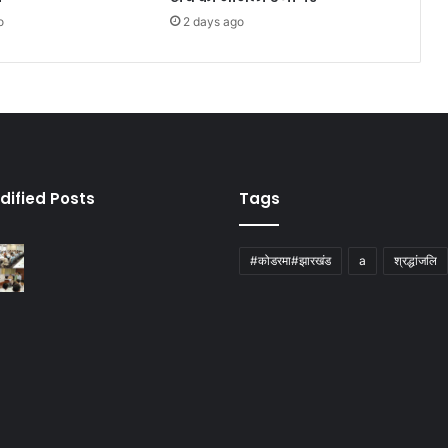
o
2 days ago
dified Posts
Tags
#कोडरमा#झारखंड
a
श्रद्धांजलि