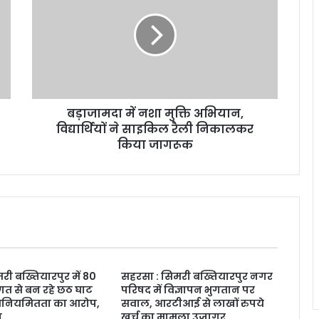
बड़ाजामदा में नशा मुक्ति अभियान,
विद्यार्थियों ने साइकिल रैली निकालकर
किया जागरूक
री बख्तियारपुर में 80
सहरसा : सिमरी बख्तियारपुर नगर
त से बन रहे छठ घाट
परिषद में विज्ञापन भुगतान पर
 अनियमितता का आरोप,
सवाल, आरटीआई से लाखों रुपये
ग
खर्च का मामला उजागर