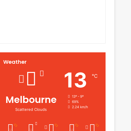
Weather
13
℃
Melbourne
13º - 9º
69%
2.24 km/h
Scattered Clouds