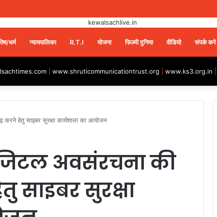
तिष/धर्म
न्यायपालिका
R.T.I
योजना
फिल्मी दुनिया
वीडियो
संपर्क करे
sachtimes.com
|
www.shruticommunicationtrust.org
|
www.ks3.org.in
ृढ़ करने हेतु साइबर सुरक्षा कार्यशाला का आयोजन
 डिजिटल अवसंरचना की
हेतु साइबर सुरक्षा