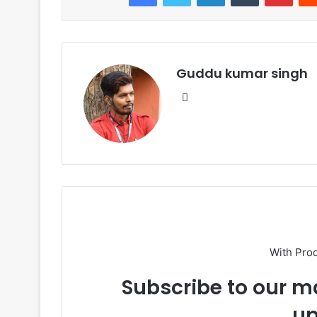
b
A
o
p
o
p
k
Guddu kumar singh
Website
With Pro
Subscribe to our ma
up