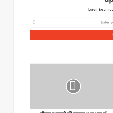
Lorem ipsum dol
Enter
your
Email
address