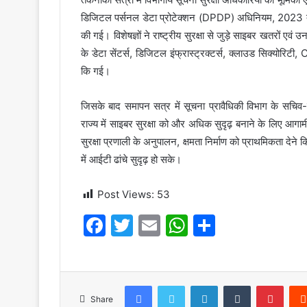
डिजिटल पर्सनल डेटा प्रोटेक्शन (DPDP) अधिनियम, 2023 तथा राष
की गई। विशेषज्ञों ने राष्ट्रीय सुरक्षा से जुड़े साइबर खतरों ए
के डेटा सेंटर्स, डिजिटल इंफ्रास्ट्रक्टर्स, क्लाउड सिक्योरिटी
कि गई।
जिसके बाद समापन सत्र में सूचना प्रावैधिकी विभाग के सचिव-
राज्य में साइबर सुरक्षा को और अधिक सुदृढ़ बनाने के लिए आगाम
सुरक्षा प्रणाली के अनुपालन, क्षमता निर्माण को प्राथमिकता देने 
में आईटी ढांचे सुदृढ़ हो सके।
Post Views:
53
F
T
E
W
S
a
w
m
h
h
c
itt
ai
at
ar
e
er
l
s
e
Facebook
Twitter
LinkedIn
Tumblr
Pinte
Share