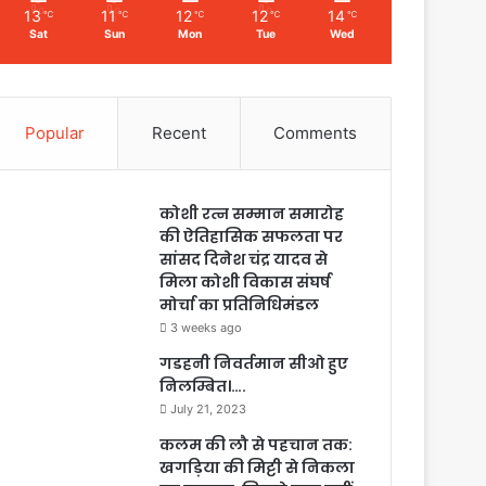
13
11
12
12
14
℃
℃
℃
℃
℃
Sat
Sun
Mon
Tue
Wed
Popular
Recent
Comments
कोशी रत्न सम्मान समारोह
की ऐतिहासिक सफलता पर
सांसद दिनेश चंद्र यादव से
मिला कोशी विकास संघर्ष
मोर्चा का प्रतिनिधिमंडल
3 weeks ago
गडहनी निवर्तमान सीओ हुए
निलम्बित।….
July 21, 2023
कलम की लौ से पहचान तक:
खगड़िया की मिट्टी से निकला