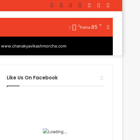
Facebook
Twitter
YouTube
Instagram
Log
Random
Sidebar
In
Article
℉
85
Random
Patna
Article
|
www.chanakyavikashmorcha.com
Like Us On Facebook