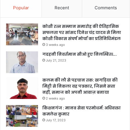
Popular
Recent
Comments
कोशी रत्न सम्मान समारोह की ऐतिहासिक
सफलता पर सांसद दिनेश चंद्र यादव से मिला
कोशी विकास संघर्ष मोर्चा का प्रतिनिधिमंडल
3 weeks ago
गडहनी निवर्तमान सीओ हुए निलम्बित।….
July 21, 2023
कलम की लौ से पहचान तक: खगड़िया की
मिट्टी से निकला वह पत्रकार, जिसने सत्ता
नहीं, समाज को अपनी आवाज़ बनाया
2 weeks ago
किशनगंज : मानव सेवा परमोधर्म: अधिवक्ता
कमलेश कुमार
July 17, 2023