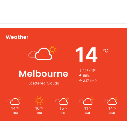
Weather
14
℃
Melbourne
14º - 11º
59%
3.17 km/h
Scattered Clouds
14
16
15
11
14
℃
℃
℃
℃
℃
Thu
Thu
Fri
Sat
Sun