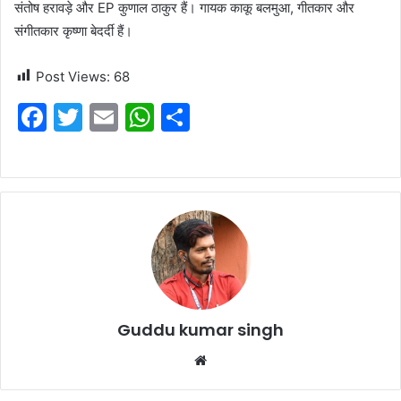
संतोष हरावड़े और EP कुणाल ठाकुर हैं। गायक काकू बलमुआ, गीतकार और
संगीतकार कृष्णा बेदर्दी हैं।
Post Views:
68
F
T
E
W
S
a
w
m
h
h
c
itt
ai
at
ar
e
er
l
s
e
b
A
o
p
o
p
k
Guddu kumar singh
Website